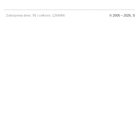
Zobrazenia dnes: 95 | celkovo: 1264966
© 2005 – 2026, SE