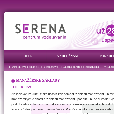
PROFIL
VZDELÁVANIE
PORADE
Účtovníctvo a financie
Poradenstvo
Ľudské zdroje a personalistika
Wellness
MANAŽÉRSKE ZÁKLADY
POPIS KURZU
Absolvovaním kurzu získa účastník vedomosti z oblasti manažmentu, hlav
manažérskych činností a z oblasti manažmentu podniku, bude si vedieť v
podnikateľský plán a bude mať vedomosti o štruktúre a činnostiach podnik
Práca s ľuďmi patrí medzi tie najťažšie. Pre Vás čo túto prácu robíte alebo 