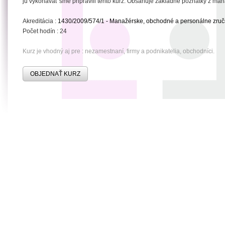
ju vykonávať sme pripravili tento kurz. Obsahuje základné poznatky z ma
Akreditácia :
1430/2009/574/1 - Manažérske, obchodné a personálne zruč
Počet hodín : 24
Kurz je vhodný aj pre : nezamestnaní, firmy a podnikatelia, obchodníci.
OBJEDNAŤ KURZ