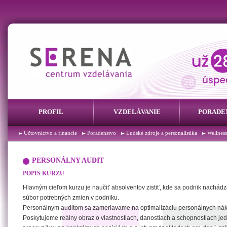
PROFIL
VZDELÁVANIE
PORADE
Účtovníctvo a financie
Poradenstvo
Ľudské zdroje a personalistika
Wellness
PERSONÁLNY AUDIT
POPIS KURZU
Hlavným cieľom kurzu je naučiť absolventov zistiť, kde sa podnik nachád
súbor potrebných zmien v podniku.
Personálnym auditom sa zameriavame na optimalizáciu personálnych nák
Poskytujeme reálny obraz o vlastnostiach, danostiach a schopnostiach jed