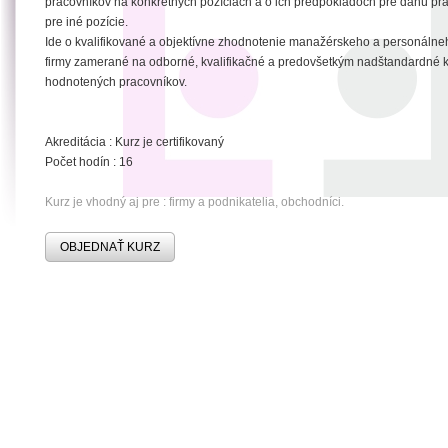
pracovníkov na konkrétnych pozíciách a o ich predpokladoch pre danú pr
pre iné pozície.
Ide o kvalifikované a objektívne zhodnotenie manažérskeho a personálne
firmy zamerané na odborné, kvalifikačné a predovšetkým nadštandardné
hodnotených pracovníkov.
Akreditácia : Kurz je certifikovaný
Počet hodín : 16
Kurz je vhodný aj pre : firmy a podnikatelia, obchodníci.
OBJEDNAŤ KURZ