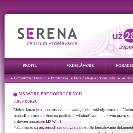
PROFIL
VZDELÁVANIE
PORADE
Účtovníctvo a financie
Poradenstvo
Ľudské zdroje a personalistika
Wellness
MS WORD PRE POKROČILÝCH
POPIS KURZU
Cieľom kurzu je u jeho absolventa ovládajúceho základy práce s počítačo
znalosti o práce s textom na počítači a zvládnuť tvorbu a aktívnu prácu s t
textovom procesore MS Word.
Počas kurzu sa pozornosť zameriava na pokročilé formátovanie dokument