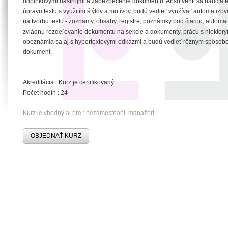
doplnkovými nástrojmi a zabezpečenie dokumentu. Absolventi sa naučia e
úpravu textu s využitím štýlov a motívov, budú vedieť využívať automatizo
na tvorbu textu - zoznamy, obsahy, registre, poznámky pod čiarou, automati
zvládnu rozdeľovanie dokumentu na sekcie a dokumenty, prácu s niektorý
oboznámia sa aj s hypertextovými odkazmi a budú vedieť rôznym spôsob
dokument.
Akreditácia : Kurz je certifikovaný
Počet hodín : 24
Kurz je vhodný aj pre : nezamestnaní, manažéri.
OBJEDNAŤ KURZ