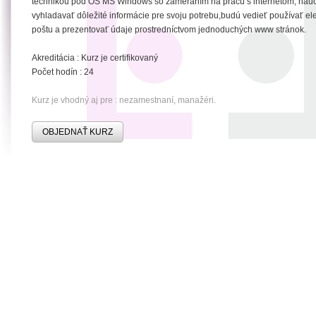
technikou pod OS MS Windows so zameraním na prácu s internetom, nauč
vyhladavať dôležité informácie pre svoju potrebu,budú vedieť používať el
poštu a prezentovať údaje prostredníctvom jednoduchých www stránok.
Akreditácia : Kurz je certifikovaný
Počet hodín : 24
Kurz je vhodný aj pre : nezamestnaní, manažéri.
OBJEDNAŤ KURZ