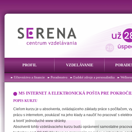
PROFIL
VZDELÁVANIE
PORADE
Účtovníctvo a financie
Poradenstvo
Ľudské zdroje a personalistika
Wellness
MS INTERNET A ELEKTRONICKÁ POŠTA PRE POKROČI
POPIS KURZU
Cieľom kurzu je u absolventa, ovládajúceho základy práce s počítačom, v
prácu s internetom, poukázať na jeho klady a naučiť ho pracovať s elektr
a tvoriť jednoduché www stránky.
Absolventi tohto vzdelávacieho kurzu budú oprávnení samostatne pracova