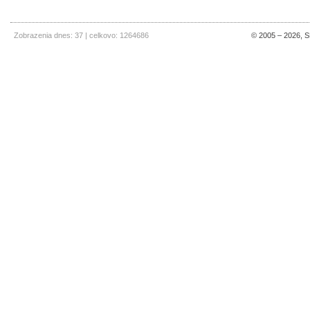
Zobrazenia dnes: 37 | celkovo: 1264686
© 2005 – 2026, SE