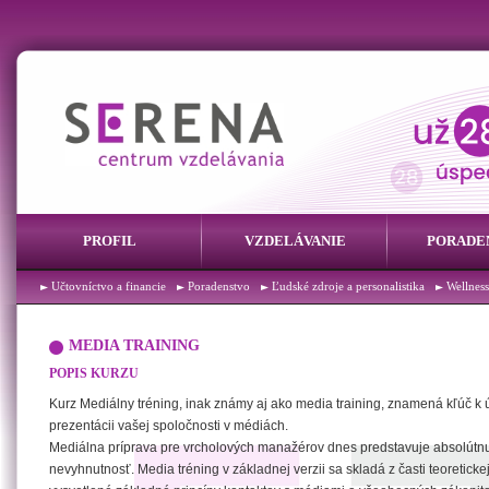
PROFIL
VZDELÁVANIE
PORADE
Účtovníctvo a financie
Poradenstvo
Ľudské zdroje a personalistika
Wellness
MEDIA TRAINING
POPIS KURZU
Kurz Mediálny tréning, inak známy aj ako media training, znamená kľúč k
prezentácii vašej spoločnosti v médiách.
Mediálna príprava pre vrcholových manažérov dnes predstavuje absolútn
nevyhnutnosť. Media tréning v základnej verzii sa skladá z časti teoretickej,