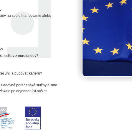
v
rojov na spolufinancovanie alebo
v?
ostriedkov z eurofondov?
kej únii a budovať kariéru?
nasledovné poradenské služby a sme
ískate po objednaní si našich