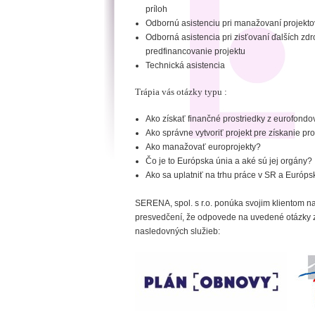
príloh
Odbornú asistenciu pri manažovaní projekto
Odborná asistencia pri zisťovaní ďalších zd
predfinancovanie projektu
Technická asistencia
Trápia vás otázky typu :
Ako získať finančné prostriedky z eurofondo
Ako správne vytvoriť projekt pre získanie pr
Ako manažovať europrojekty?
Čo je to Európska únia a aké sú jej orgány?
Ako sa uplatniť na trhu práce v SR a Európs
SERENA, spol. s r.o. ponúka svojim klientom 
presvedčení, že odpovede na uvedené otázky z
nasledovných služieb: