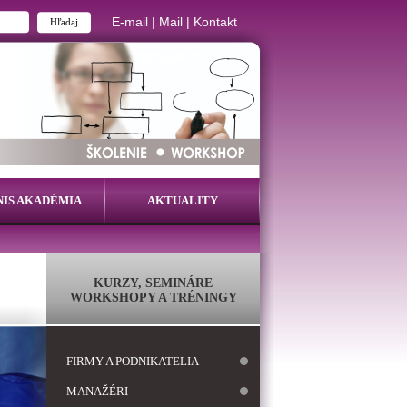
E-mail
|
Mail
|
Kontakt
NIS AKADÉMIA
AKTUALITY
KURZY, SEMINÁRE
WORKSHOPY A TRÉNINGY
FIRMY A PODNIKATELIA
MANAŽÉRI