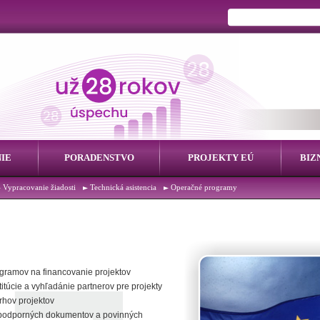
IE
PORADENSTVO
PROJEKTY EÚ
BIZ
Vypracovanie žiadosti
Technická asistencia
Operačné programy
gramov na financovanie projektov
itúcie a vyhľadánie partnerov pre projekty
rhov projektov
a podporných dokumentov a povinných