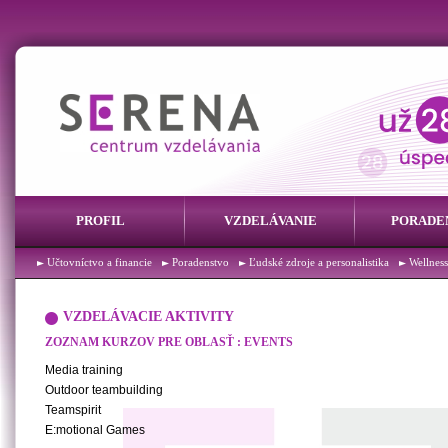
PROFIL
VZDELÁVANIE
PORADE
Účtovníctvo a financie
Poradenstvo
Ľudské zdroje a personalistika
Wellness
VZDELÁVACIE AKTIVITY
ZOZNAM KURZOV PRE OBLASŤ : EVENTS
Media training
Outdoor teambuilding
Teamspirit
E:motional Games