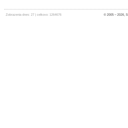
Zobrazenia dnes: 27 | celkovo: 1264676
© 2005 – 2026, SE