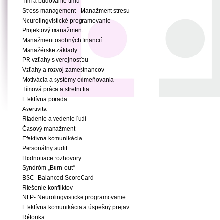
Tím a budovanie tímu
Stress management - Manažment stresu
Neurolingvistické programovanie
Projektový manažment
Manažment osobných financií
Manažérske základy
PR vzťahy s verejnosťou
Vzťahy a rozvoj zamestnancov
Motivácia a systémy odmeňovania
Tímová práca a stretnutia
Efektívna porada
Asertivita
Riadenie a vedenie ľudí
Časový manažment
Efektívna komunikácia
Personálny audit
Hodnotiace rozhovory
Syndróm „Burn-out“
BSC- Balanced ScoreCard
Riešenie konfliktov
NLP- Neurolingvistické programovanie
Efektívna komunikácia a úspešný prejav
Rétorika