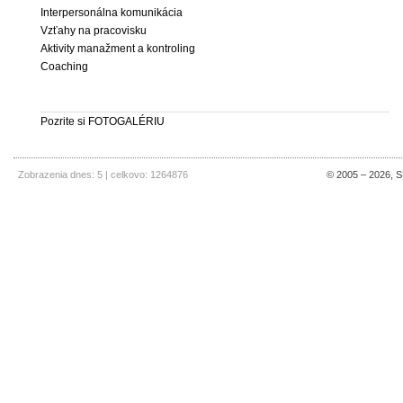
Interpersonálna komunikácia
Vzťahy na pracovisku
Aktivity manažment a kontroling
Coaching
Pozrite si FOTOGALÉRIU
Zobrazenia dnes: 5 | celkovo: 1264876
© 2005 – 2026, SE